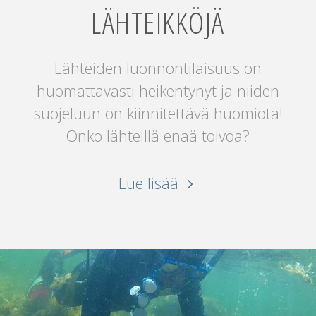
LÄHTEIKKÖJÄ
Lähteiden luonnontilaisuus on
huomattavasti heikentynyt ja niiden
suojeluun on kiinnitettävä huomiota!
Onko lähteillä enää toivoa?
"Olipa
Lue lisää
kerran
lähteikköjä"